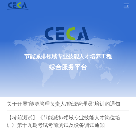
节能减排领域专业技能人才培养工程
综合服务平台
关于开展“能源管理负责人/能源管理员”培训的通知
【考前测试】《节能减排领域专业技能人才岗位培
训》第十九期考试考前测试及设备调试通知